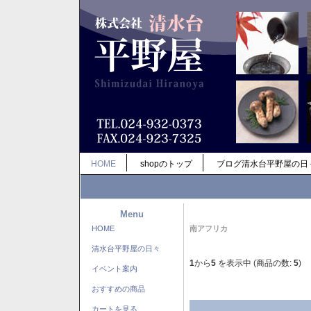
HOME
shopのトップ
ブログ清水台平野屋の日
Menu
HOME
南アフリカ
清水台平野屋の日々
1
から
5
を表示中 (商品の数:
5
)
イベント案内
おすすめの商品
カートを見る