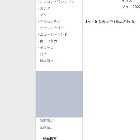
マリヌー 
- オレゴン・ワシントン
ジュ 202
- カナダ
- チリ
1
から
5
を表示中 (商品の数:
5
)
- アルゼンチン
- オーストラリア
- ニュージーランド
- 南アフリカ
- モロッコ
- 日本
日本酒->
新着商品...
全商品...
商品検索