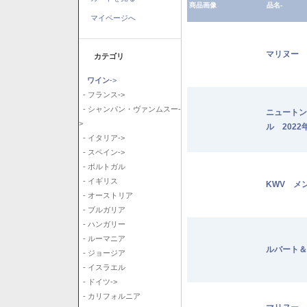
商品画像
品名-
マイページへ
マリヌー 
カテゴリ
ワイン
->
- フランス->
- シャンパン・ヴァンムスー-
ニュートン
>
ル 2022
- イタリア->
- スペイン->
- ポルトガル
- イギリス
KWV メ
- オーストリア
- ブルガリア
- ハンガリー
- ルーマニア
ルバート＆
- ジョージア
- イスラエル
- ドイツ->
- カリフォルニア