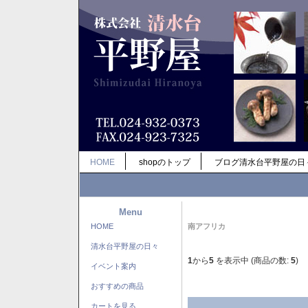
HOME
shopのトップ
ブログ清水台平野屋の日
Menu
HOME
南アフリカ
清水台平野屋の日々
1
から
5
を表示中 (商品の数:
5
)
イベント案内
おすすめの商品
カートを見る