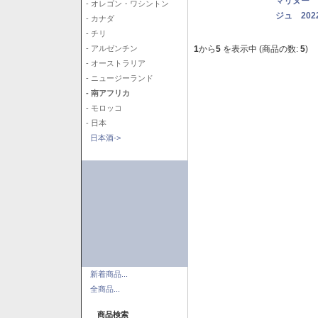
マリヌー 
- オレゴン・ワシントン
ジュ 202
- カナダ
- チリ
1
から
5
を表示中 (商品の数:
5
)
- アルゼンチン
- オーストラリア
- ニュージーランド
- 南アフリカ
- モロッコ
- 日本
日本酒->
新着商品...
全商品...
商品検索