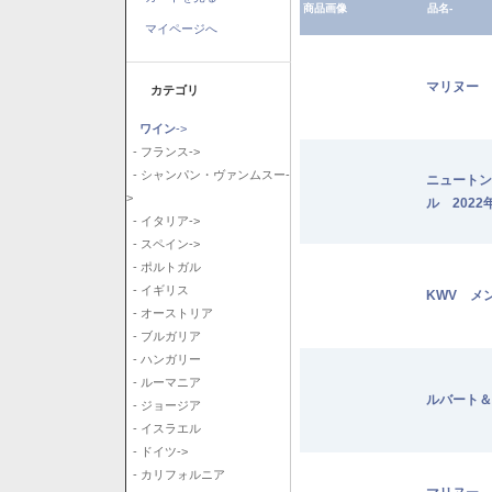
商品画像
品名-
マイページへ
マリヌー 
カテゴリ
ワイン
->
- フランス->
- シャンパン・ヴァンムスー-
ニュートン
>
ル 2022
- イタリア->
- スペイン->
- ポルトガル
- イギリス
KWV メ
- オーストリア
- ブルガリア
- ハンガリー
- ルーマニア
ルバート＆
- ジョージア
- イスラエル
- ドイツ->
- カリフォルニア