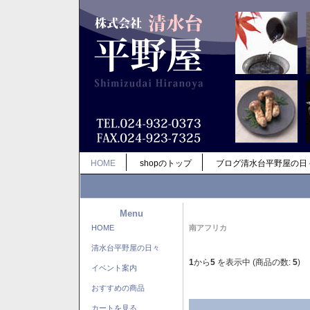
HOME
shopのトップ
ブログ清水台平野屋の日
Menu
HOME
南アフリカ
清水台平野屋の日々
1
から
5
を表示中 (商品の数:
5
)
イベント案内
おすすめの商品
カートを見る