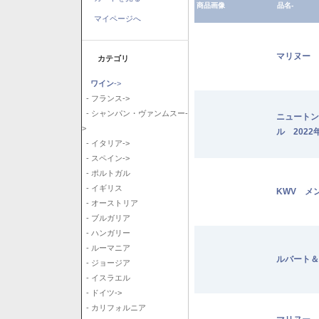
商品画像
品名-
マイページへ
マリヌー 
カテゴリ
ワイン
->
- フランス->
- シャンパン・ヴァンムスー-
ニュートン
>
ル 2022
- イタリア->
- スペイン->
- ポルトガル
- イギリス
KWV メ
- オーストリア
- ブルガリア
- ハンガリー
- ルーマニア
ルバート＆
- ジョージア
- イスラエル
- ドイツ->
- カリフォルニア