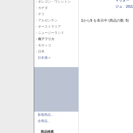
マリヌー 
- オレゴン・ワシントン
ジュ 202
- カナダ
- チリ
1
から
5
を表示中 (商品の数:
5
)
- アルゼンチン
- オーストラリア
- ニュージーランド
- 南アフリカ
- モロッコ
- 日本
日本酒->
新着商品...
全商品...
商品検索