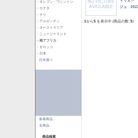
マリヌー 
- オレゴン・ワシントン
ジュ 202
- カナダ
- チリ
1
から
5
を表示中 (商品の数:
5
)
- アルゼンチン
- オーストラリア
- ニュージーランド
- 南アフリカ
- モロッコ
- 日本
日本酒->
新着商品...
全商品...
商品検索