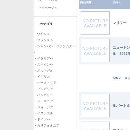
商品画像
品名-
マイページへ
マリヌー 
カテゴリ
ワイン
->
- フランス->
- シャンパン・ヴァンムスー-
ニュートン
>
ル 2022
- イタリア->
- スペイン->
- ポルトガル
- イギリス
KWV メ
- オーストリア
- ブルガリア
- ハンガリー
- ルーマニア
ルバート＆
- ジョージア
- イスラエル
- ドイツ->
- カリフォルニア