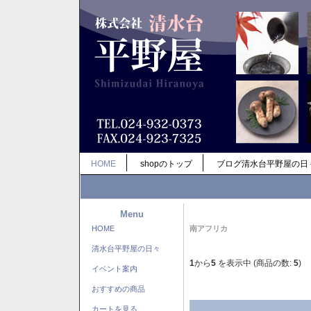
HOME
shopのトップ
ブログ清水台平野屋の日
Menu
HOME
南アフリカ
清水台平野屋の日々
1
から
5
を表示中 (商品の数:
5
)
イベント案内
おすすめの商品
カートを見る