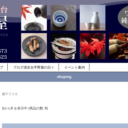
ップ
ブログ清水台平野屋の日々
イベント案内
shoping
南アフリカ
1
から
5
を表示中 (商品の数:
5
)