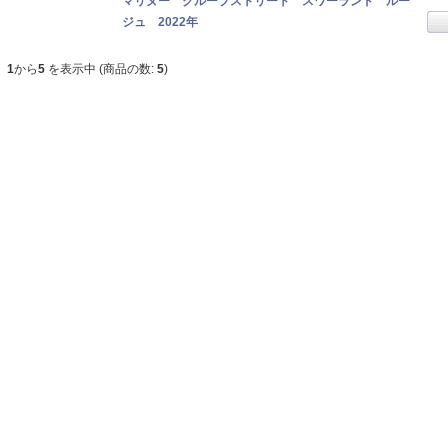
マリヌー クループストリート スワーランド ルー
ジュ 2022年
1
から
5
を表示中 (商品の数:
5
)