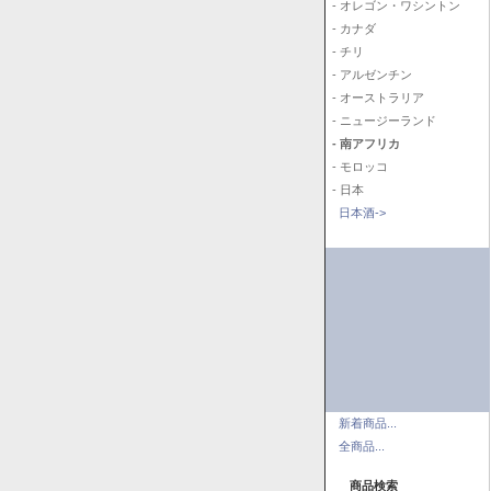
- オレゴン・ワシントン
- カナダ
- チリ
- アルゼンチン
- オーストラリア
- ニュージーランド
- 南アフリカ
- モロッコ
- 日本
日本酒->
新着商品...
全商品...
商品検索