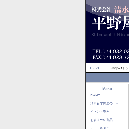
HOME
shopのト
Menu
HOME
清水台平野屋の日々
イベント案内
おすすめの商品
カートを見る