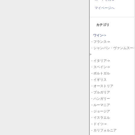
マイページへ
カテゴリ
ワイン
->
- フランス->
- シャンパン・ヴァンムスー-
>
- イタリア->
- スペイン->
- ポルトガル
- イギリス
- オーストリア
- ブルガリア
- ハンガリー
- ルーマニア
- ジョージア
- イスラエル
- ドイツ->
- カリフォルニア