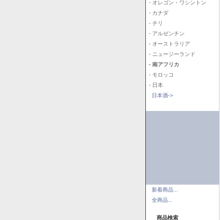
- オレゴン・ワシントン
- カナダ
- チリ
- アルゼンチン
- オーストラリア
- ニュージーランド
- 南アフリカ
- モロッコ
- 日本
日本酒->
新着商品...
全商品...
商品検索