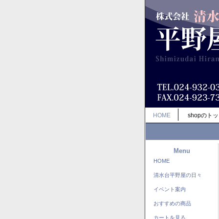
HOME
shopのト
Menu
HOME
清水台平野屋の日々
イベント案内
おすすめの商品
カートを見る