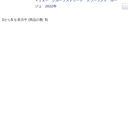
マリヌー クループストリート スワーランド ルー
ジュ 2022年
1
から
5
を表示中 (商品の数:
5
)