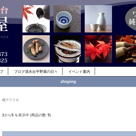
ップ
ブログ清水台平野屋の日々
イベント案内
shoping
南アフリカ
1
から
5
を表示中 (商品の数:
5
)