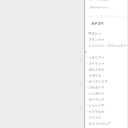
マイページへ
カテゴリ
ワイン
->
- フランス->
- シャンパン・ヴァンムスー-
>
- イタリア->
- スペイン->
- ポルトガル
- イギリス
- オーストリア
- ブルガリア
- ハンガリー
- ルーマニア
- ジョージア
- イスラエル
- ドイツ->
- カリフォルニア