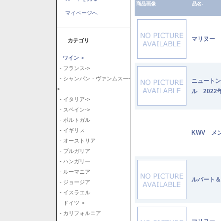
商品画像
品名-
マイページへ
マリヌー 
カテゴリ
ワイン
->
- フランス->
- シャンパン・ヴァンムスー-
ニュートン
>
ル 2022
- イタリア->
- スペイン->
- ポルトガル
- イギリス
KWV メ
- オーストリア
- ブルガリア
- ハンガリー
- ルーマニア
ルバート＆
- ジョージア
- イスラエル
- ドイツ->
- カリフォルニア