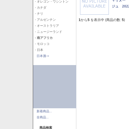
マリヌー 
- オレゴン・ワシントン
ジュ 202
- カナダ
- チリ
1
から
5
を表示中 (商品の数:
5
)
- アルゼンチン
- オーストラリア
- ニュージーランド
- 南アフリカ
- モロッコ
- 日本
日本酒->
新着商品...
全商品...
商品検索