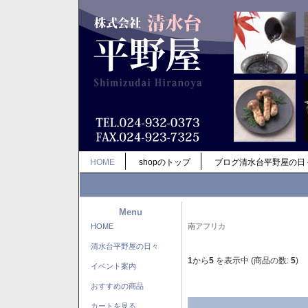
HOME
shopのトップ
ブログ清水台平野屋の日
Menu
HOME
南アフリカ
清水台平野屋の日々
1
から
5
を表示中 (商品の数:
5
)
イベント案内
おすすめの商品
カートを見る