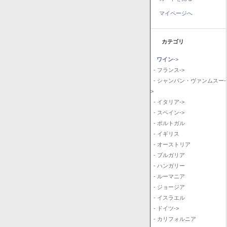
マイページへ
カテゴリ
ワイン
->
- フランス->
- シャンパン・ヴァンムスー-
>
- イタリア->
- スペイン->
- ポルトガル
- イギリス
- オーストリア
- ブルガリア
- ハンガリー
- ルーマニア
- ジョージア
- イスラエル
- ドイツ->
- カリフォルニア