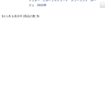
マリヌー クループストリート スワーランド ルー
ジュ 2022年
1
から
5
を表示中 (商品の数:
5
)