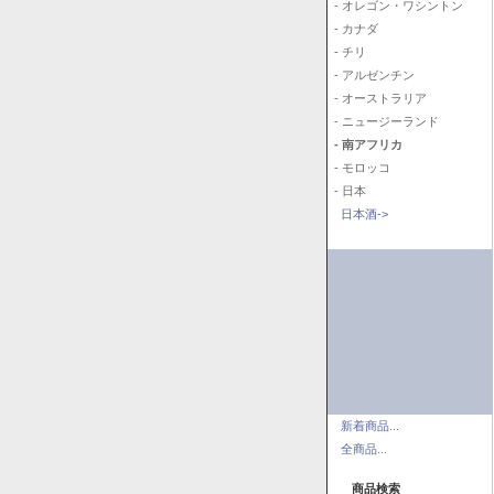
- オレゴン・ワシントン
- カナダ
- チリ
- アルゼンチン
- オーストラリア
- ニュージーランド
- 南アフリカ
- モロッコ
- 日本
日本酒->
新着商品...
全商品...
商品検索