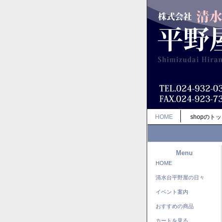
HOME
shopのト
Menu
HOME
清水台平野屋の日々
イベント案内
おすすめの商品
カートを見る