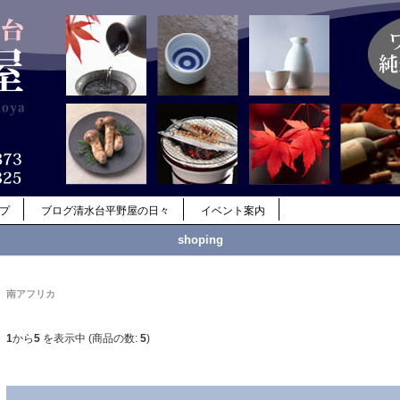
ップ
ブログ清水台平野屋の日々
イベント案内
shoping
南アフリカ
1
から
5
を表示中 (商品の数:
5
)