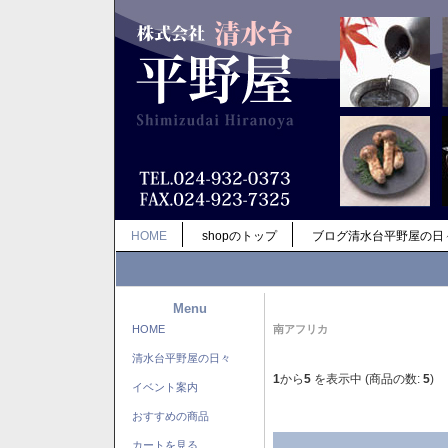
HOME
shopのトップ
ブログ清水台平野屋の日
Menu
HOME
南アフリカ
清水台平野屋の日々
1
から
5
を表示中 (商品の数:
5
)
イベント案内
おすすめの商品
カートを見る