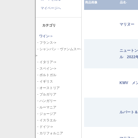
商品画像
品名-
マイページへ
マリヌー 
カテゴリ
ワイン
->
- フランス->
- シャンパン・ヴァンムスー-
ニュートン
>
ル 2022
- イタリア->
- スペイン->
- ポルトガル
- イギリス
KWV メ
- オーストリア
- ブルガリア
- ハンガリー
- ルーマニア
ルバート＆
- ジョージア
- イスラエル
- ドイツ->
- カリフォルニア