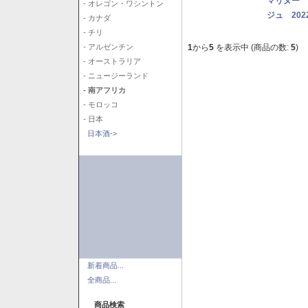
マリヌー 
- オレゴン・ワシントン
ジュ 202
- カナダ
- チリ
1
から
5
を表示中 (商品の数:
5
)
- アルゼンチン
- オーストラリア
- ニュージーランド
- 南アフリカ
- モロッコ
- 日本
日本酒->
新着商品...
全商品...
商品検索