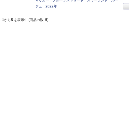
マリヌー クループストリート スワーランド ルー
ジュ 2022年
1
から
5
を表示中 (商品の数:
5
)