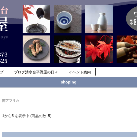
ップ
ブログ清水台平野屋の日々
イベント案内
shoping
南アフリカ
1
から
5
を表示中 (商品の数:
5
)