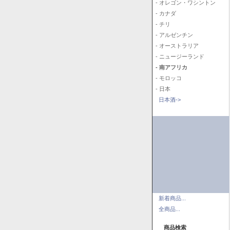
- オレゴン・ワシントン
- カナダ
- チリ
- アルゼンチン
- オーストラリア
- ニュージーランド
- 南アフリカ
- モロッコ
- 日本
日本酒->
新着商品...
全商品...
商品検索