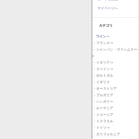
マイページへ
カテゴリ
ワイン
->
- フランス->
- シャンパン・ヴァンムスー-
>
- イタリア->
- スペイン->
- ポルトガル
- イギリス
- オーストリア
- ブルガリア
- ハンガリー
- ルーマニア
- ジョージア
- イスラエル
- ドイツ->
- カリフォルニア