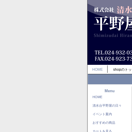
HOME
shopのト
Menu
HOME
清水台平野屋の日々
イベント案内
おすすめの商品
カートを見る