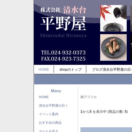
HOME
shopのトップ
ブログ清水台平野屋の日
Menu
HOME
南アフリカ
清水台平野屋の日々
1
から
5
を表示中 (商品の数:
5
)
イベント案内
おすすめの商品
カートを見る