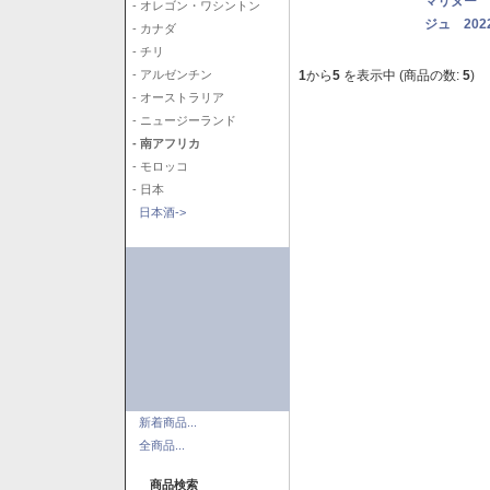
マリヌー 
- オレゴン・ワシントン
ジュ 202
- カナダ
- チリ
1
から
5
を表示中 (商品の数:
5
)
- アルゼンチン
- オーストラリア
- ニュージーランド
- 南アフリカ
- モロッコ
- 日本
日本酒->
新着商品...
全商品...
商品検索