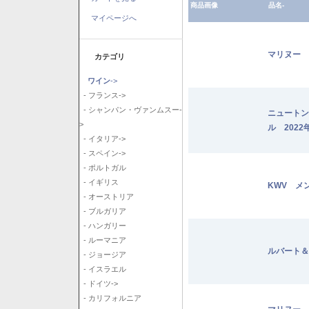
商品画像
品名-
マイページへ
マリヌー 
カテゴリ
ワイン
->
- フランス->
- シャンパン・ヴァンムスー-
ニュートン
>
ル 2022
- イタリア->
- スペイン->
- ポルトガル
- イギリス
KWV メ
- オーストリア
- ブルガリア
- ハンガリー
- ルーマニア
ルバート＆
- ジョージア
- イスラエル
- ドイツ->
- カリフォルニア