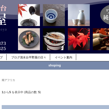
ップ
ブログ清水台平野屋の日々
イベント案内
shoping
南アフリカ
1
から
5
を表示中 (商品の数:
5
)