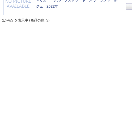
マリヌー クループストリート スワーランド ルー
ジュ 2022年
1
から
5
を表示中 (商品の数:
5
)