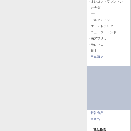
- オレゴン・ワシントン
- カナダ
- チリ
- アルゼンチン
- オーストラリア
- ニュージーランド
- 南アフリカ
- モロッコ
- 日本
日本酒->
新着商品...
全商品...
商品検索