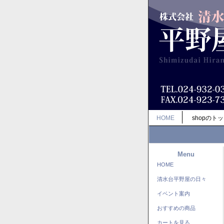
HOME
shopのト
Menu
HOME
清水台平野屋の日々
イベント案内
おすすめの商品
カートを見る