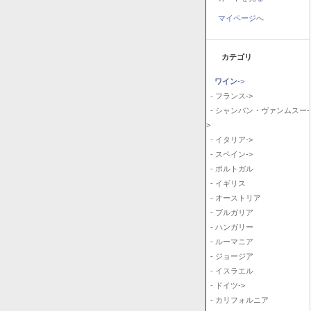
マイページへ
カテゴリ
ワイン
->
- フランス->
- シャンパン・ヴァンムスー-
>
- イタリア->
- スペイン->
- ポルトガル
- イギリス
- オーストリア
- ブルガリア
- ハンガリー
- ルーマニア
- ジョージア
- イスラエル
- ドイツ->
- カリフォルニア