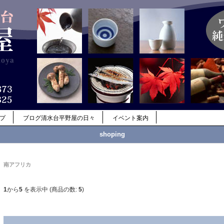
ップ
ブログ清水台平野屋の日々
イベント案内
shoping
南アフリカ
1
から
5
を表示中 (商品の数:
5
)