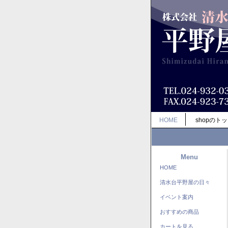
HOME
shopのト
Menu
HOME
清水台平野屋の日々
イベント案内
おすすめの商品
カートを見る