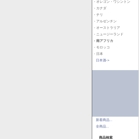
- オレゴン・ワシントン
- カナダ
- チリ
- アルゼンチン
- オーストラリア
- ニュージーランド
- 南アフリカ
- モロッコ
- 日本
日本酒->
新着商品...
全商品...
商品検索