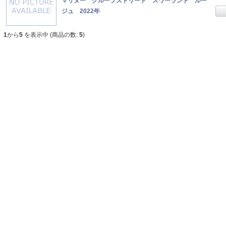
マリヌー クループストリート スワーランド ルー
ジュ 2022年
1
から
5
を表示中 (商品の数:
5
)