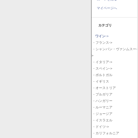
マイページへ
カテゴリ
ワイン
->
- フランス->
- シャンパン・ヴァンムスー-
>
- イタリア->
- スペイン->
- ポルトガル
- イギリス
- オーストリア
- ブルガリア
- ハンガリー
- ルーマニア
- ジョージア
- イスラエル
- ドイツ->
- カリフォルニア