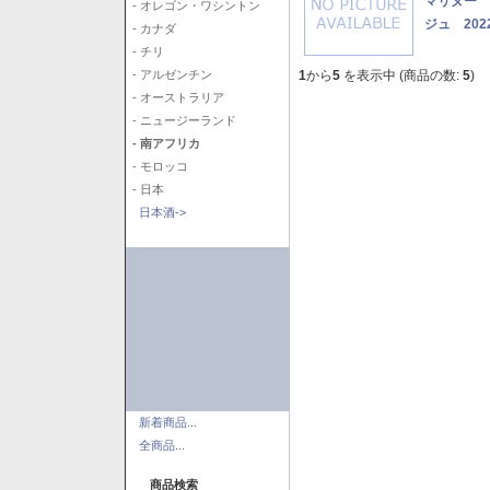
マリヌー 
- オレゴン・ワシントン
ジュ 202
- カナダ
- チリ
1
から
5
を表示中 (商品の数:
5
)
- アルゼンチン
- オーストラリア
- ニュージーランド
- 南アフリカ
- モロッコ
- 日本
日本酒->
新着商品...
全商品...
商品検索