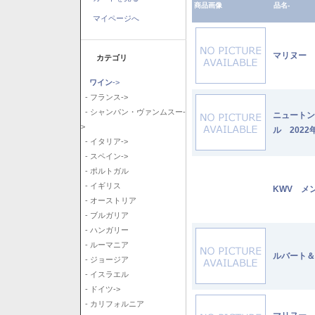
商品画像
品名-
マイページへ
マリヌー 
カテゴリ
ワイン
->
- フランス->
- シャンパン・ヴァンムスー-
ニュートン
>
ル 2022
- イタリア->
- スペイン->
- ポルトガル
- イギリス
KWV メ
- オーストリア
- ブルガリア
- ハンガリー
- ルーマニア
ルバート＆
- ジョージア
- イスラエル
- ドイツ->
- カリフォルニア