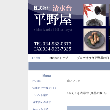
HOME
shopのトップ
ブログ清水台平野屋の日
Menu
HOME
南アフリカ
清水台平野屋の日々
1
から
5
を表示中 (商品の数:
5
)
イベント案内
おすすめの商品
カートを見る