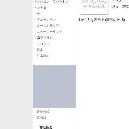
マリヌー 
- オレゴン・ワシントン
ジュ 202
- カナダ
- チリ
1
から
5
を表示中 (商品の数:
5
)
- アルゼンチン
- オーストラリア
- ニュージーランド
- 南アフリカ
- モロッコ
- 日本
日本酒->
新着商品...
全商品...
商品検索