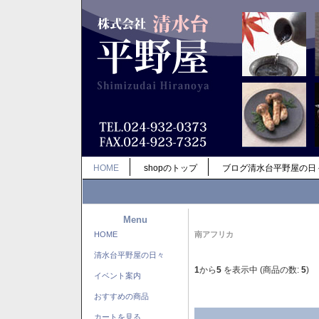
HOME
shopのトップ
ブログ清水台平野屋の日
Menu
HOME
南アフリカ
清水台平野屋の日々
1
から
5
を表示中 (商品の数:
5
)
イベント案内
おすすめの商品
カートを見る