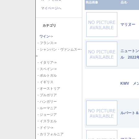
商品画像
品名-
マイページへ
マリヌー 
カテゴリ
ワイン
->
- フランス->
- シャンパン・ヴァンムスー-
ニュートン
>
ル 2022
- イタリア->
- スペイン->
- ポルトガル
- イギリス
KWV メ
- オーストリア
- ブルガリア
- ハンガリー
- ルーマニア
ルバート＆
- ジョージア
- イスラエル
- ドイツ->
- カリフォルニア