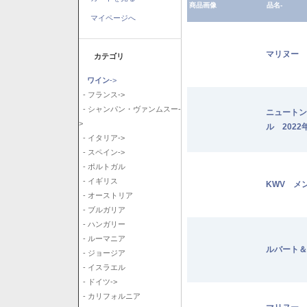
商品画像
品名-
マイページへ
マリヌー 
カテゴリ
ワイン
->
- フランス->
- シャンパン・ヴァンムスー-
ニュートン
>
ル 2022
- イタリア->
- スペイン->
- ポルトガル
- イギリス
KWV メ
- オーストリア
- ブルガリア
- ハンガリー
- ルーマニア
ルバート＆
- ジョージア
- イスラエル
- ドイツ->
- カリフォルニア