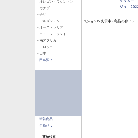
マリヌー 
- オレゴン・ワシントン
ジュ 202
- カナダ
- チリ
1
から
5
を表示中 (商品の数:
5
)
- アルゼンチン
- オーストラリア
- ニュージーランド
- 南アフリカ
- モロッコ
- 日本
日本酒->
新着商品...
全商品...
商品検索