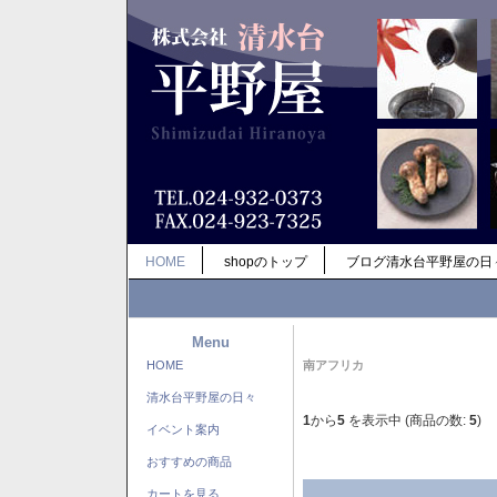
HOME
shopのトップ
ブログ清水台平野屋の日
Menu
HOME
南アフリカ
清水台平野屋の日々
1
から
5
を表示中 (商品の数:
5
)
イベント案内
おすすめの商品
カートを見る