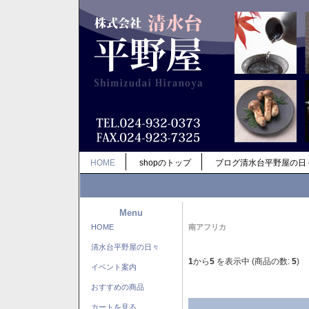
HOME
shopのトップ
ブログ清水台平野屋の日
Menu
HOME
南アフリカ
清水台平野屋の日々
1
から
5
を表示中 (商品の数:
5
)
イベント案内
おすすめの商品
カートを見る