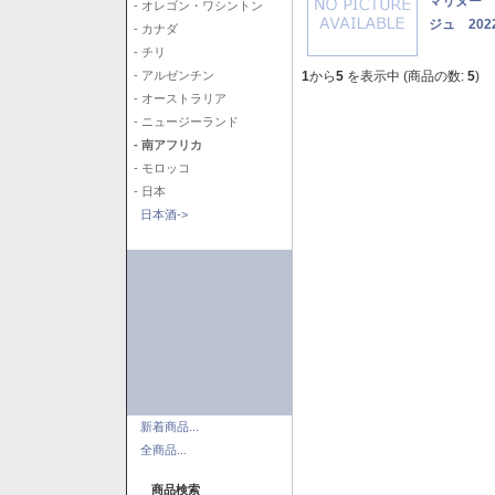
マリヌー 
- オレゴン・ワシントン
ジュ 202
- カナダ
- チリ
1
から
5
を表示中 (商品の数:
5
)
- アルゼンチン
- オーストラリア
- ニュージーランド
- 南アフリカ
- モロッコ
- 日本
日本酒->
新着商品...
全商品...
商品検索