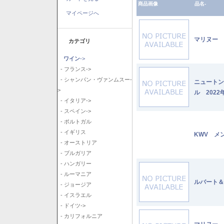
商品画像
品名-
マイページへ
マリヌー 
カテゴリ
ワイン
->
- フランス->
- シャンパン・ヴァンムスー-
ニュートン
>
ル 2022
- イタリア->
- スペイン->
- ポルトガル
- イギリス
KWV メ
- オーストリア
- ブルガリア
- ハンガリー
- ルーマニア
ルバート＆
- ジョージア
- イスラエル
- ドイツ->
- カリフォルニア