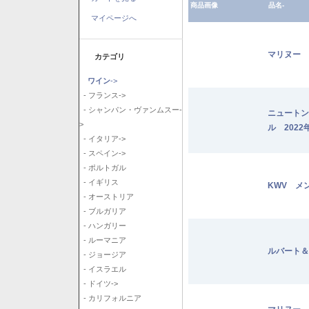
商品画像
品名-
マイページへ
マリヌー 
カテゴリ
ワイン
->
- フランス->
- シャンパン・ヴァンムスー-
ニュートン
>
ル 2022
- イタリア->
- スペイン->
- ポルトガル
- イギリス
KWV メ
- オーストリア
- ブルガリア
- ハンガリー
- ルーマニア
ルバート＆
- ジョージア
- イスラエル
- ドイツ->
- カリフォルニア