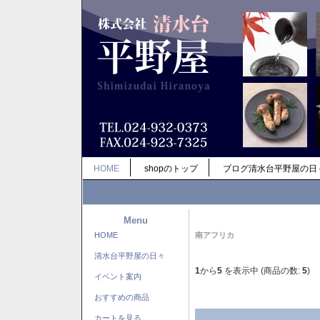
HOME
shopのトップ
ブログ清水台平野屋の日
Menu
HOME
南アフリカ
清水台平野屋の日々
1
から
5
を表示中 (商品の数:
5
)
イベント案内
おすすめの商品
カートを見る