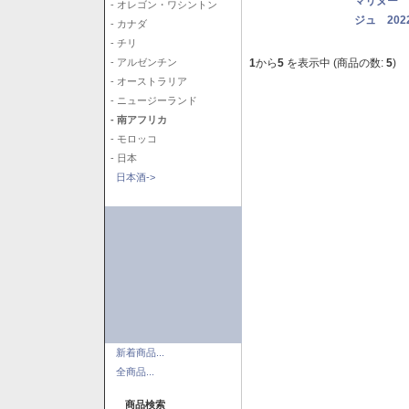
マリヌー 
- オレゴン・ワシントン
ジュ 202
- カナダ
- チリ
1
から
5
を表示中 (商品の数:
5
)
- アルゼンチン
- オーストラリア
- ニュージーランド
- 南アフリカ
- モロッコ
- 日本
日本酒->
新着商品...
全商品...
商品検索