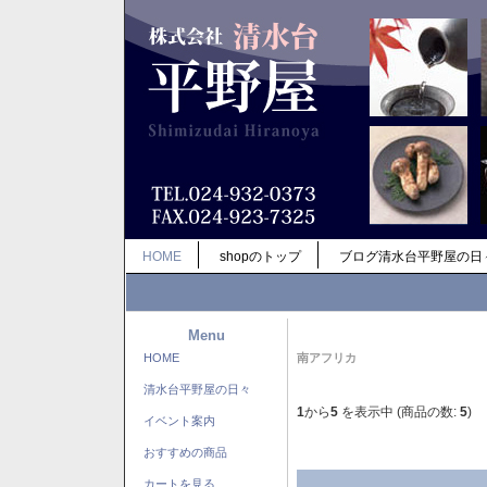
HOME
shopのトップ
ブログ清水台平野屋の日
Menu
HOME
南アフリカ
清水台平野屋の日々
1
から
5
を表示中 (商品の数:
5
)
イベント案内
おすすめの商品
カートを見る