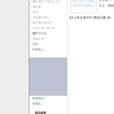
マリヌー 
- オレゴン・ワシントン
ジュ 202
- カナダ
- チリ
1
から
5
を表示中 (商品の数:
5
)
- アルゼンチン
- オーストラリア
- ニュージーランド
- 南アフリカ
- モロッコ
- 日本
日本酒->
新着商品...
全商品...
商品検索