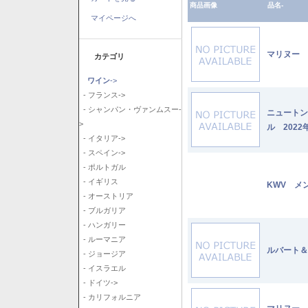
商品画像
品名-
マイページへ
マリヌー 
カテゴリ
ワイン
->
- フランス->
- シャンパン・ヴァンムスー-
ニュートン
>
ル 2022
- イタリア->
- スペイン->
- ポルトガル
- イギリス
KWV メ
- オーストリア
- ブルガリア
- ハンガリー
- ルーマニア
ルバート＆
- ジョージア
- イスラエル
- ドイツ->
- カリフォルニア