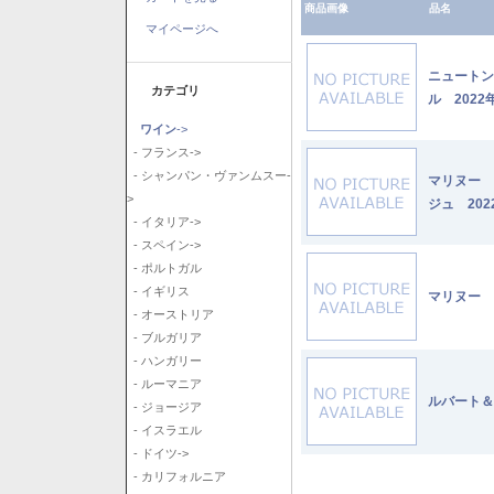
商品画像
品名
マイページへ
ニュートン
カテゴリ
ル 2022
ワイン
->
- フランス->
- シャンパン・ヴァンムスー-
マリヌー 
>
ジュ 202
- イタリア->
- スペイン->
- ポルトガル
- イギリス
マリヌー 
- オーストリア
- ブルガリア
- ハンガリー
- ルーマニア
ルバート＆
- ジョージア
- イスラエル
- ドイツ->
- カリフォルニア