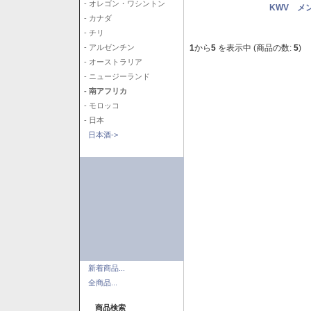
- オレゴン・ワシントン
KWV メ
- カナダ
- チリ
1
から
5
を表示中 (商品の数:
5
)
- アルゼンチン
- オーストラリア
- ニュージーランド
- 南アフリカ
- モロッコ
- 日本
日本酒->
新着商品...
全商品...
商品検索