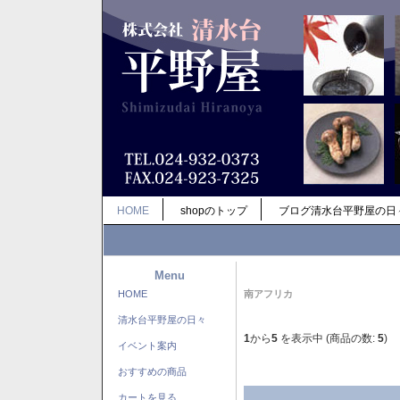
HOME
shopのトップ
ブログ清水台平野屋の日
Menu
HOME
南アフリカ
清水台平野屋の日々
1
から
5
を表示中 (商品の数:
5
)
イベント案内
おすすめの商品
カートを見る