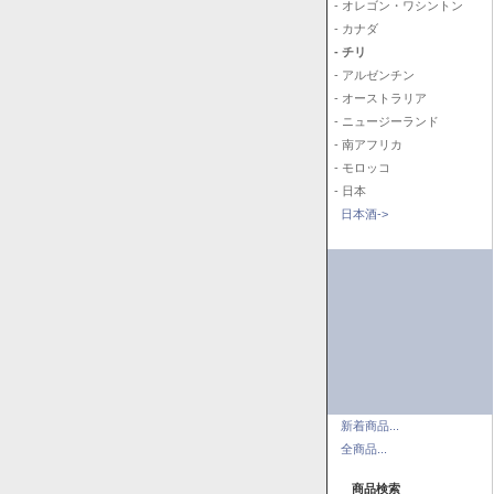
- オレゴン・ワシントン
- カナダ
- チリ
- アルゼンチン
- オーストラリア
- ニュージーランド
- 南アフリカ
- モロッコ
- 日本
日本酒->
新着商品...
全商品...
商品検索