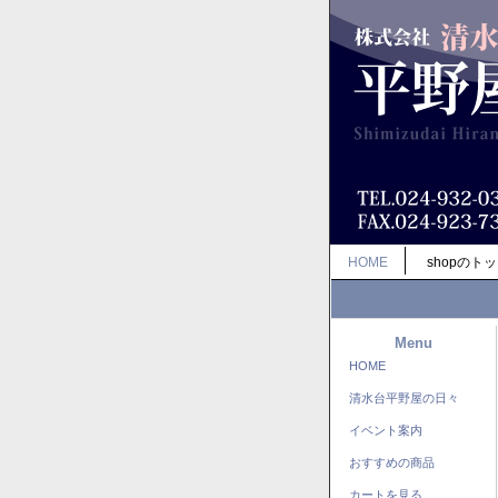
HOME
shopのト
Menu
HOME
清水台平野屋の日々
イベント案内
おすすめの商品
カートを見る