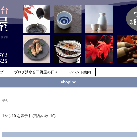
ップ
ブログ清水台平野屋の日々
イベント案内
shoping
チリ
1
から
10
を表示中 (商品の数:
10
)