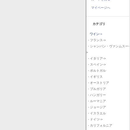
マイページへ
カテゴリ
ワイン
->
- フランス->
- シャンパン・ヴァンムスー-
>
- イタリア->
- スペイン->
- ポルトガル
- イギリス
- オーストリア
- ブルガリア
- ハンガリー
- ルーマニア
- ジョージア
- イスラエル
- ドイツ->
- カリフォルニア