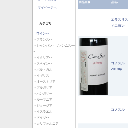
商品画像
品名-
マイページへ
エラスリス
カテゴリ
ィニヨン 2
ワイン
->
- フランス->
- シャンパン・ヴァンムスー-
>
- イタリア->
コノスル
- スペイン->
2019年
- ポルトガル
- イギリス
- オーストリア
- ブルガリア
- ハンガリー
- ルーマニア
- ジョージア
コノスル 
- イスラエル
- ドイツ->
- カリフォルニア