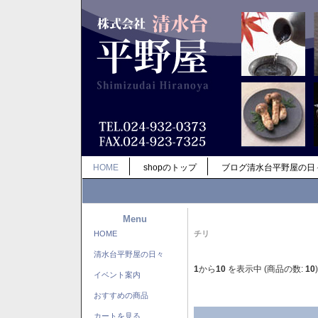
HOME
shopのトップ
ブログ清水台平野屋の日
Menu
HOME
チリ
清水台平野屋の日々
1
から
10
を表示中 (商品の数:
10
)
イベント案内
おすすめの商品
カートを見る