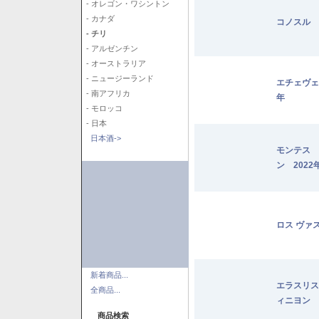
- オレゴン・ワシントン
- カナダ
コノスル 
- チリ
- アルゼンチン
- オーストラリア
- ニュージーランド
エチェヴェ
- 南アフリカ
年
- モロッコ
- 日本
日本酒->
モンテス 
ン 2022
ロス ヴァ
新着商品...
エラスリス
全商品...
ィニヨン 2
商品検索