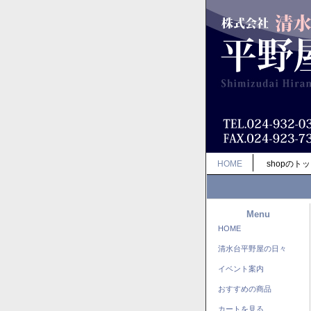
HOME
shopのト
Menu
HOME
清水台平野屋の日々
イベント案内
おすすめの商品
カートを見る