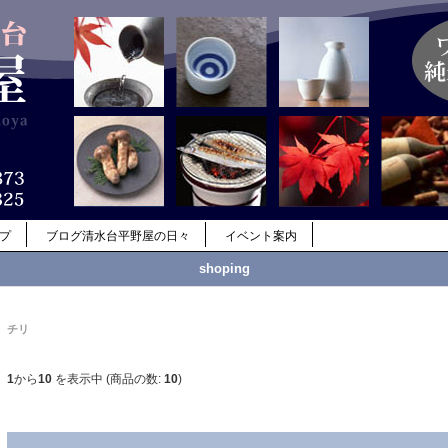
ップ
ブログ清水台平野屋の日々
イベント案内
shoping
チリ
1
から
10
を表示中 (商品の数:
10
)