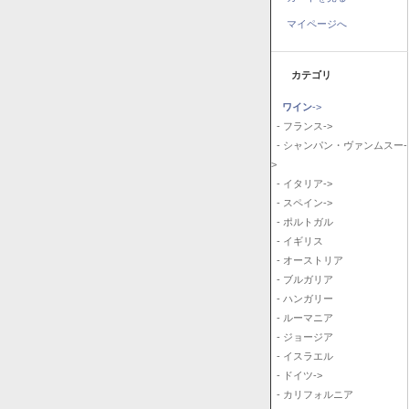
マイページへ
カテゴリ
ワイン
->
- フランス->
- シャンパン・ヴァンムスー-
>
- イタリア->
- スペイン->
- ポルトガル
- イギリス
- オーストリア
- ブルガリア
- ハンガリー
- ルーマニア
- ジョージア
- イスラエル
- ドイツ->
- カリフォルニア