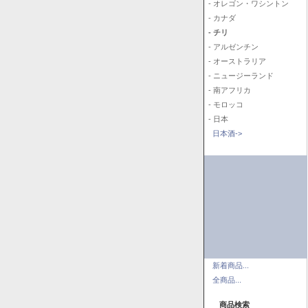
- オレゴン・ワシントン
- カナダ
- チリ
- アルゼンチン
- オーストラリア
- ニュージーランド
- 南アフリカ
- モロッコ
- 日本
日本酒->
新着商品...
全商品...
商品検索