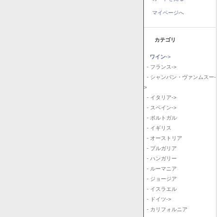
マイページへ
カテゴリ
ワイン
->
- フランス->
- シャンパン・ヴァンムスー-
>
- イタリア->
- スペイン->
- ポルトガル
- イギリス
- オーストリア
- ブルガリア
- ハンガリー
- ルーマニア
- ジョージア
- イスラエル
- ドイツ->
- カリフォルニア