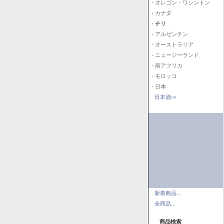
- オレゴン・ワシントン
- カナダ
- チリ
- アルゼンチン
- オーストラリア
- ニュージーランド
- 南アフリカ
- モロッコ
- 日本
日本酒->
新着商品...
全商品...
商品検索