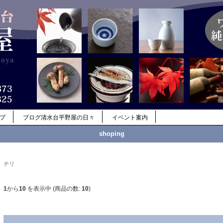
ップ
ブログ清水台平野屋の日々
イベント案内
shoping
チリ
1
から
10
を表示中 (商品の数:
10
)