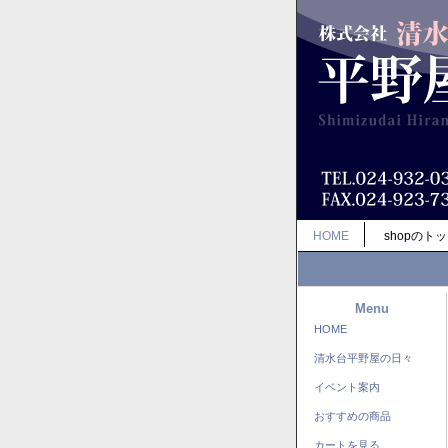
HOME
shopのト
Menu
HOME
清水台平野屋の日々
イベント案内
おすすめの商品
カートを見る