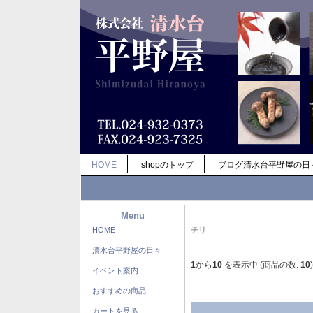
HOME
shopのトップ
ブログ清水台平野屋の日
Menu
HOME
チリ
清水台平野屋の日々
1
から
10
を表示中 (商品の数:
10
)
イベント案内
おすすめの商品
カートを見る