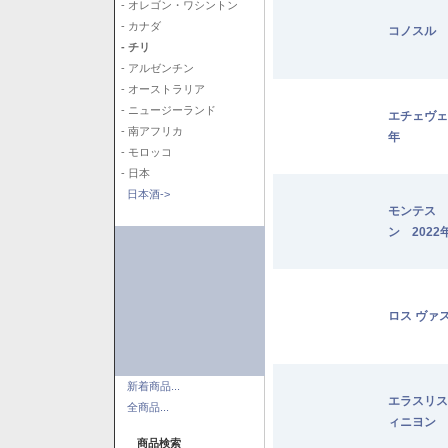
- オレゴン・ワシントン
- カナダ
コノスル 
- チリ
- アルゼンチン
- オーストラリア
- ニュージーランド
エチェヴェ
- 南アフリカ
年
- モロッコ
- 日本
日本酒->
モンテス 
ン 2022
ロス ヴァ
新着商品...
エラスリス
全商品...
ィニヨン 2
商品検索