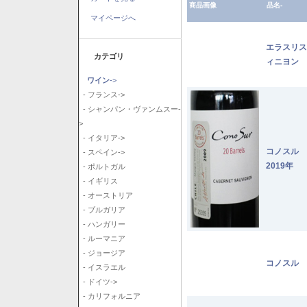
商品画像
品名-
マイページへ
エラスリス
カテゴリ
ィニヨン 2
ワイン
->
- フランス->
- シャンパン・ヴァンムスー-
>
- イタリア->
コノスル
- スペイン->
2019年
- ポルトガル
- イギリス
- オーストリア
- ブルガリア
- ハンガリー
- ルーマニア
- ジョージア
コノスル 
- イスラエル
- ドイツ->
- カリフォルニア