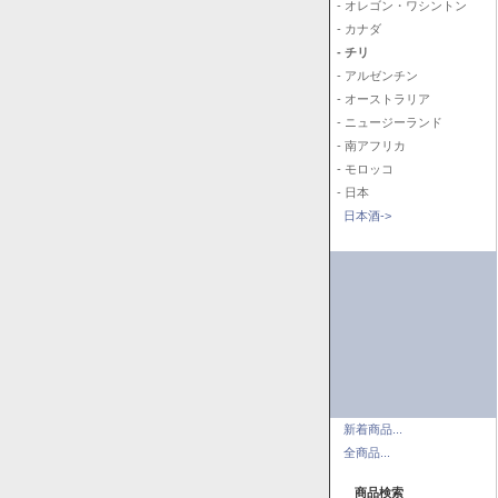
- オレゴン・ワシントン
- カナダ
- チリ
- アルゼンチン
- オーストラリア
- ニュージーランド
- 南アフリカ
- モロッコ
- 日本
日本酒->
新着商品...
全商品...
商品検索