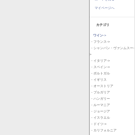
マイページへ
カテゴリ
ワイン
->
- フランス->
- シャンパン・ヴァンムスー-
>
- イタリア->
- スペイン->
- ポルトガル
- イギリス
- オーストリア
- ブルガリア
- ハンガリー
- ルーマニア
- ジョージア
- イスラエル
- ドイツ->
- カリフォルニア