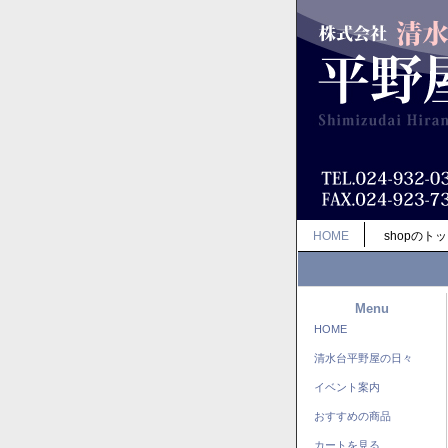
HOME
shopのト
Menu
HOME
清水台平野屋の日々
イベント案内
おすすめの商品
カートを見る