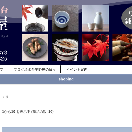
ップ
ブログ清水台平野屋の日々
イベント案内
shoping
チリ
1
から
10
を表示中 (商品の数:
10
)