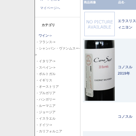
商品画像
品名-
マイページへ
エラスリス
カテゴリ
ィニヨン 2
ワイン
->
- フランス->
- シャンパン・ヴァンムスー-
>
- イタリア->
コノスル
- スペイン->
2019年
- ポルトガル
- イギリス
- オーストリア
- ブルガリア
- ハンガリー
- ルーマニア
- ジョージア
コノスル 
- イスラエル
- ドイツ->
- カリフォルニア