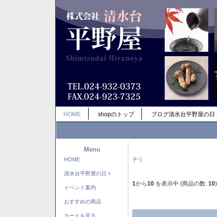
HOME
shopのトップ
ブログ清水台平野屋の日
Menu
HOME
チリ
清水台平野屋の日々
1
から
10
を表示中 (商品の数:
10
)
イベント案内
おすすめの商品
カートを見る