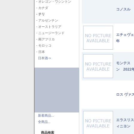
- オレゴン・ワシントン
- カナダ
コノスル 
- チリ
- アルゼンチン
- オーストラリア
- ニュージーランド
エチェヴェ
- 南アフリカ
年
- モロッコ
- 日本
日本酒->
モンテス 
ン 2022
ロス ヴァ
新着商品...
エラスリス
全商品...
ィニヨン 2
商品検索