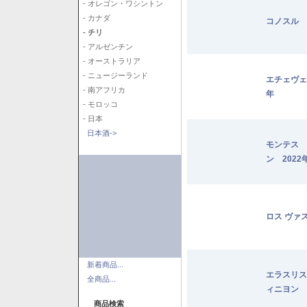
- オレゴン・ワシントン
- カナダ
コノスル 
- チリ
- アルゼンチン
- オーストラリア
- ニュージーランド
エチェヴェ
- 南アフリカ
年
- モロッコ
- 日本
日本酒->
モンテス 
ン 2022
ロス ヴァ
新着商品...
エラスリス
全商品...
ィニヨン 2
商品検索