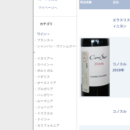
商品画像
品名-
マイページへ
エラスリス
カテゴリ
ィニヨン 2
ワイン
->
- フランス->
- シャンパン・ヴァンムスー-
>
- イタリア->
コノスル
- スペイン->
2019年
- ポルトガル
- イギリス
- オーストリア
- ブルガリア
- ハンガリー
- ルーマニア
- ジョージア
コノスル 
- イスラエル
- ドイツ->
- カリフォルニア