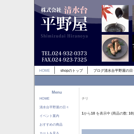
HOME
shopのトップ
ブログ清水台平野屋の日
Menu
HOME
チリ
清水台平野屋の日々
1
から
10
を表示中 (商品の数:
10
)
イベント案内
おすすめの商品
カートを見る