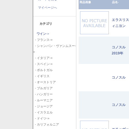
商品画像
品名-
マイページへ
エラスリス
カテゴリ
ィニヨン 2
ワイン
->
- フランス->
- シャンパン・ヴァンムスー-
コノスル
>
2019年
- イタリア->
- スペイン->
- ポルトガル
- イギリス
コノスル 
- オーストリア
- ブルガリア
- ハンガリー
- ルーマニア
コノスル 
- ジョージア
- イスラエル
- ドイツ->
- カリフォルニア