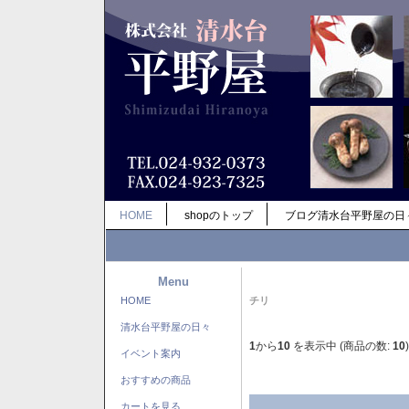
HOME
shopのトップ
ブログ清水台平野屋の日
Menu
HOME
チリ
清水台平野屋の日々
1
から
10
を表示中 (商品の数:
10
)
イベント案内
おすすめの商品
カートを見る