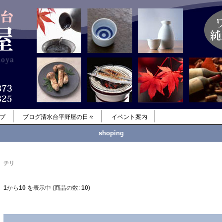
ップ
ブログ清水台平野屋の日々
イベント案内
shoping
チリ
1
から
10
を表示中 (商品の数:
10
)