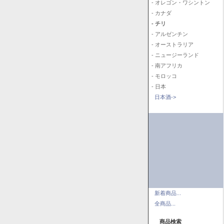
- オレゴン・ワシントン
- カナダ
- チリ
- アルゼンチン
- オーストラリア
- ニュージーランド
- 南アフリカ
- モロッコ
- 日本
日本酒->
新着商品...
全商品...
商品検索