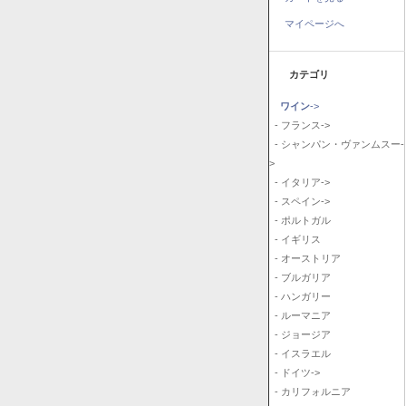
マイページへ
カテゴリ
ワイン
->
- フランス->
- シャンパン・ヴァンムスー-
>
- イタリア->
- スペイン->
- ポルトガル
- イギリス
- オーストリア
- ブルガリア
- ハンガリー
- ルーマニア
- ジョージア
- イスラエル
- ドイツ->
- カリフォルニア