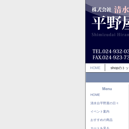
HOME
shopのト
Menu
HOME
清水台平野屋の日々
イベント案内
おすすめの商品
カートを見る