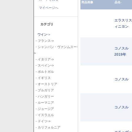
商品画像
品名-
マイページへ
エラスリス
カテゴリ
ィニヨン 2
ワイン
->
- フランス->
- シャンパン・ヴァンムスー-
コノスル
>
2019年
- イタリア->
- スペイン->
- ポルトガル
- イギリス
コノスル 
- オーストリア
- ブルガリア
- ハンガリー
- ルーマニア
コノスル 
- ジョージア
- イスラエル
- ドイツ->
- カリフォルニア