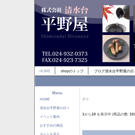
HOME
shopのトップ
ブログ清水台平野屋の日
Menu
HOME
チリ
清水台平野屋の日々
1
から
10
を表示中 (商品の数:
10
)
イベント案内
おすすめの商品
カートを見る