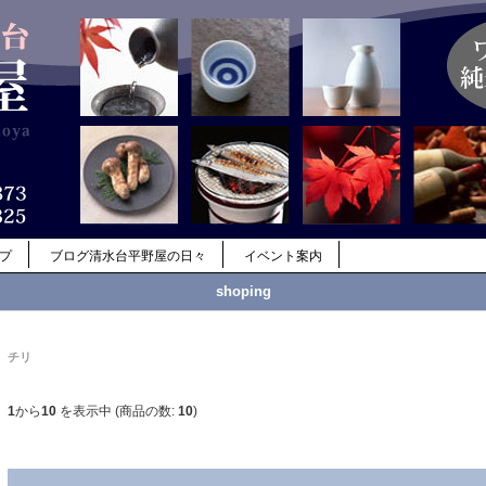
ップ
ブログ清水台平野屋の日々
イベント案内
shoping
チリ
1
から
10
を表示中 (商品の数:
10
)