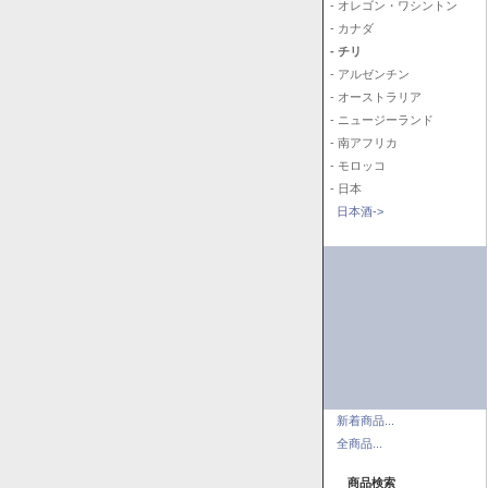
- オレゴン・ワシントン
- カナダ
- チリ
- アルゼンチン
- オーストラリア
- ニュージーランド
- 南アフリカ
- モロッコ
- 日本
日本酒->
新着商品...
全商品...
商品検索