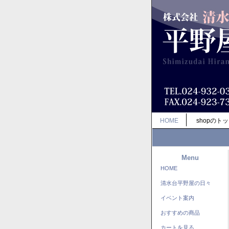
HOME
shopのト
Menu
HOME
清水台平野屋の日々
イベント案内
おすすめの商品
カートを見る