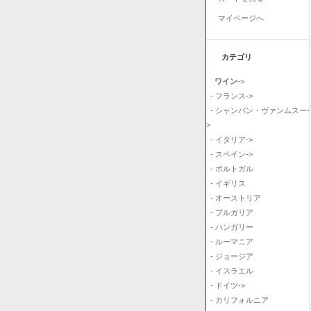
マイページへ
カテゴリ
ワイン
->
- フランス->
- シャンパン・ヴァンムスー-
>
- イタリア->
- スペイン->
- ポルトガル
- イギリス
- オーストリア
- ブルガリア
- ハンガリー
- ルーマニア
- ジョージア
- イスラエル
- ドイツ->
- カリフォルニア