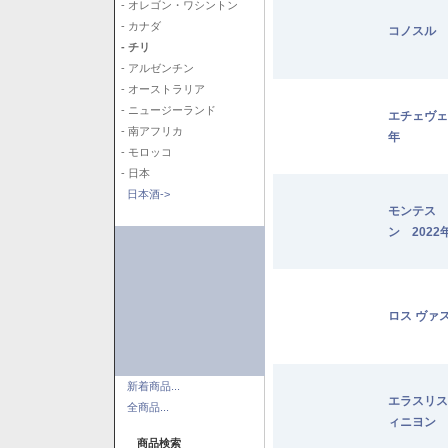
- オレゴン・ワシントン
- カナダ
コノスル 
- チリ
- アルゼンチン
- オーストラリア
- ニュージーランド
エチェヴェ
- 南アフリカ
年
- モロッコ
- 日本
日本酒->
モンテス 
ン 2022
ロス ヴァ
新着商品...
エラスリス
全商品...
ィニヨン 2
商品検索