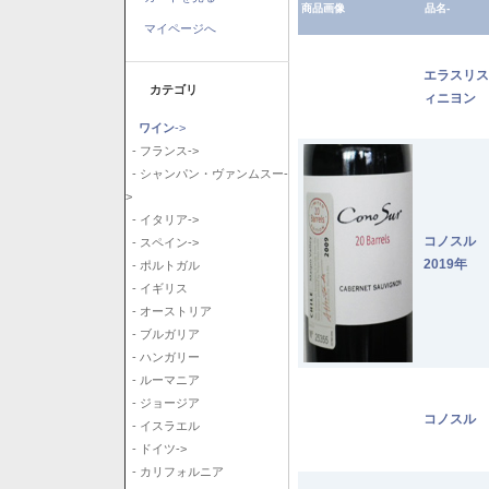
商品画像
品名-
マイページへ
エラスリス
カテゴリ
ィニヨン 2
ワイン
->
- フランス->
- シャンパン・ヴァンムスー-
>
- イタリア->
コノスル
- スペイン->
2019年
- ポルトガル
- イギリス
- オーストリア
- ブルガリア
- ハンガリー
- ルーマニア
- ジョージア
コノスル 
- イスラエル
- ドイツ->
- カリフォルニア