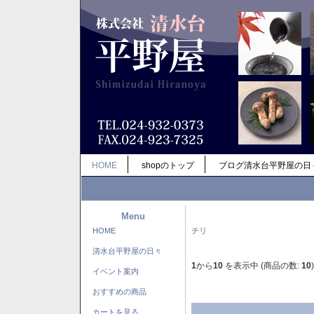
HOME
shopのトップ
ブログ清水台平野屋の日
Menu
HOME
チリ
清水台平野屋の日々
1
から
10
を表示中 (商品の数:
10
)
イベント案内
おすすめの商品
カートを見る