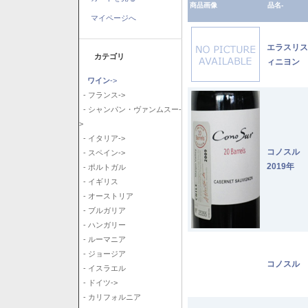
商品画像
品名-
マイページへ
エラスリス
カテゴリ
ィニヨン 2
ワイン
->
- フランス->
- シャンパン・ヴァンムスー-
>
- イタリア->
コノスル
- スペイン->
2019年
- ポルトガル
- イギリス
- オーストリア
- ブルガリア
- ハンガリー
- ルーマニア
- ジョージア
コノスル 
- イスラエル
- ドイツ->
- カリフォルニア