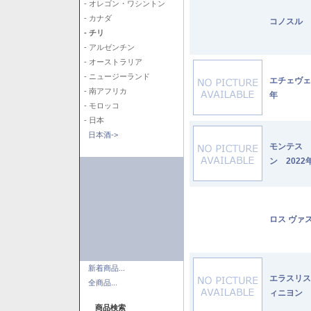
- オレゴン・ワシントン
- カナダ
コノスル 
- チリ
- アルゼンチン
- オーストラリア
- ニュージーランド
エチェヴェ
- 南アフリカ
年
- モロッコ
- 日本
日本酒->
モンテス 
ン 2022
ロス ヴァ
新着商品...
エラスリス
全商品...
ィニヨン 2
商品検索