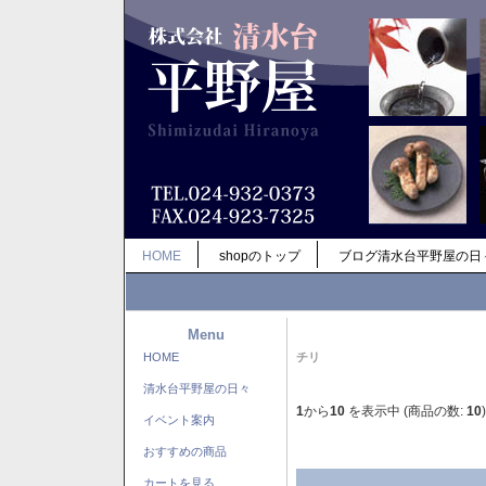
HOME
shopのトップ
ブログ清水台平野屋の日
Menu
HOME
チリ
清水台平野屋の日々
1
から
10
を表示中 (商品の数:
10
)
イベント案内
おすすめの商品
カートを見る