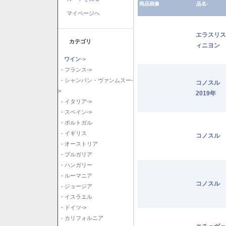
商品画像
品名-
マイページへ
エラスリス
カテゴリ
ィニヨン 2
ワイン
->
- フランス->
- シャンパン・ヴァンムスー-
コノスル
>
2019年
- イタリア->
- スペイン->
- ポルトガル
- イギリス
コノスル 
- オーストリア
- ブルガリア
- ハンガリー
- ルーマニア
コノスル 
- ジョージア
- イスラエル
- ドイツ->
- カリフォルニア