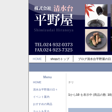
HOME
shopのトップ
ブログ清水台平野屋の日
Menu
HOME
チリ
清水台平野屋の日々
1
から
10
を表示中 (商品の数:
10
)
イベント案内
おすすめの商品
カートを見る