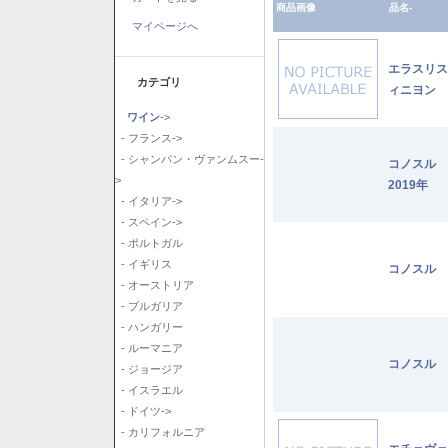
商品画像
品名-
マイページへ
エラスリス
カテゴリ
ィニヨン 2
ワイン
->
- フランス->
- シャンパン・ヴァンムスー-
コノスル
>
2019年
- イタリア->
- スペイン->
- ポルトガル
- イギリス
コノスル 
- オーストリア
- ブルガリア
- ハンガリー
- ルーマニア
コノスル 
- ジョージア
- イスラエル
- ドイツ->
- カリフォルニア