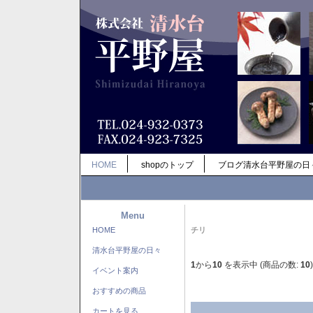
HOME
shopのトップ
ブログ清水台平野屋の日
Menu
HOME
チリ
清水台平野屋の日々
1
から
10
を表示中 (商品の数:
10
)
イベント案内
おすすめの商品
カートを見る