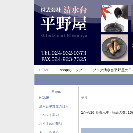
HOME
shopのトップ
ブログ清水台平野屋の日
Menu
HOME
チリ
清水台平野屋の日々
1
から
10
を表示中 (商品の数:
10
)
イベント案内
おすすめの商品
カートを見る