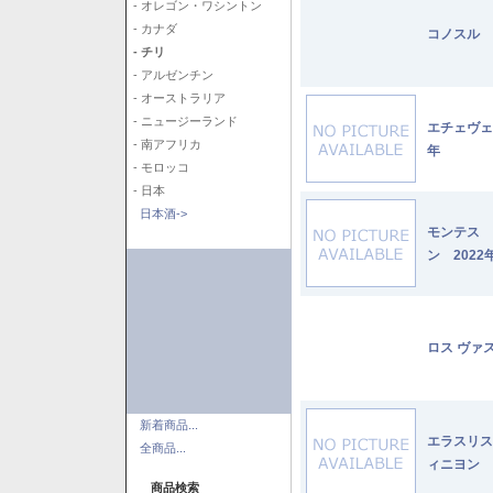
- オレゴン・ワシントン
- カナダ
コノスル 
- チリ
- アルゼンチン
- オーストラリア
- ニュージーランド
エチェヴェ
- 南アフリカ
年
- モロッコ
- 日本
日本酒->
モンテス 
ン 2022
ロス ヴァ
新着商品...
エラスリス
全商品...
ィニヨン 2
商品検索