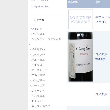
商品画像
品名-
マイページへ
エラスリス
カテゴリ
ィニヨン 2
ワイン
->
- フランス->
- シャンパン・ヴァンムスー-
>
- イタリア->
コノスル
- スペイン->
2019年
- ポルトガル
- イギリス
- オーストリア
- ブルガリア
- ハンガリー
- ルーマニア
- ジョージア
コノスル 
- イスラエル
- ドイツ->
- カリフォルニア