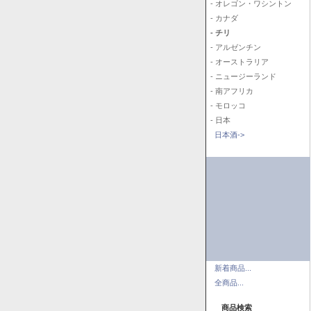
- オレゴン・ワシントン
- カナダ
- チリ
- アルゼンチン
- オーストラリア
- ニュージーランド
- 南アフリカ
- モロッコ
- 日本
日本酒->
新着商品...
全商品...
商品検索