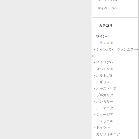
マイページへ
カテゴリ
ワイン
->
- フランス->
- シャンパン・ヴァンムスー-
>
- イタリア->
- スペイン->
- ポルトガル
- イギリス
- オーストリア
- ブルガリア
- ハンガリー
- ルーマニア
- ジョージア
- イスラエル
- ドイツ->
- カリフォルニア