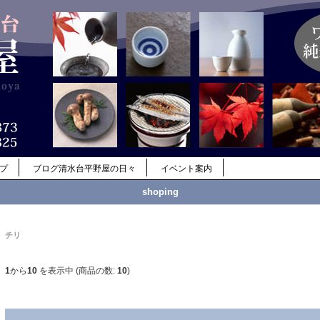
ップ
ブログ清水台平野屋の日々
イベント案内
shoping
チリ
1
から
10
を表示中 (商品の数:
10
)