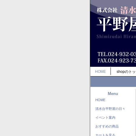
HOME
shopのト
Menu
HOME
清水台平野屋の日々
イベント案内
おすすめの商品
カートを見る