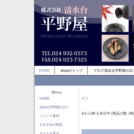
HOME
shopのトップ
ブログ清水台平野屋の日
Menu
HOME
チリ
清水台平野屋の日々
1
から
10
を表示中 (商品の数:
10
)
イベント案内
おすすめの商品
カートを見る