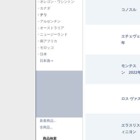
- オレゴン・ワシントン
- カナダ
コノスル 
- チリ
- アルゼンチン
- オーストラリア
- ニュージーランド
エチェヴェ
- 南アフリカ
年
- モロッコ
- 日本
日本酒->
モンテス 
ン 2022
ロス ヴァ
新着商品...
エラスリス
全商品...
ィニヨン 2
商品検索