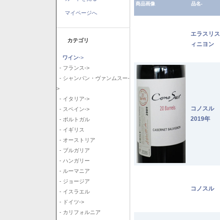
商品画像
品名-
マイページへ
エラスリス
カテゴリ
ィニヨン 2
ワイン
->
- フランス->
- シャンパン・ヴァンムスー-
>
- イタリア->
コノスル
- スペイン->
2019年
- ポルトガル
- イギリス
- オーストリア
- ブルガリア
- ハンガリー
- ルーマニア
- ジョージア
コノスル 
- イスラエル
- ドイツ->
- カリフォルニア