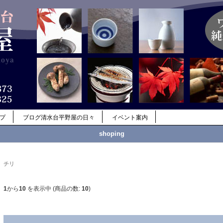
ップ
ブログ清水台平野屋の日々
イベント案内
shoping
チリ
1
から
10
を表示中 (商品の数:
10
)