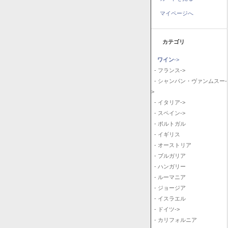
マイページへ
カテゴリ
ワイン
->
- フランス->
- シャンパン・ヴァンムスー-
>
- イタリア->
- スペイン->
- ポルトガル
- イギリス
- オーストリア
- ブルガリア
- ハンガリー
- ルーマニア
- ジョージア
- イスラエル
- ドイツ->
- カリフォルニア