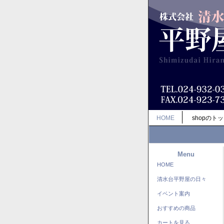
HOME
shopのト
Menu
HOME
清水台平野屋の日々
イベント案内
おすすめの商品
カートを見る