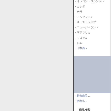
- オレゴン・ワシントン
- カナダ
- チリ
- アルゼンチン
- オーストラリア
- ニュージーランド
- 南アフリカ
- モロッコ
- 日本
日本酒->
新着商品...
全商品...
商品検索