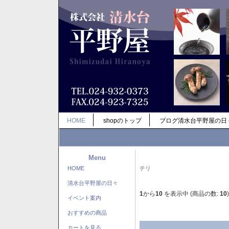
HOME
shopのトップ
ブログ清水台平野屋の日
Menu
HOME
チリ
清水台平野屋の日々
1
から
10
を表示中 (商品の数:
10
)
イベント案内
おすすめの商品
カートを見る