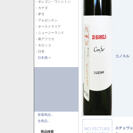
- オレゴン・ワシントン
- カナダ
- チリ
- アルゼンチン
- オーストラリア
- ニュージーランド
- 南アフリカ
- モロッコ
- 日本
コノスル 
日本酒->
新着商品...
全商品...
エチェヴェ
商品検索