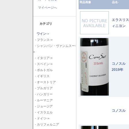
商品画像
品名-
マイページへ
エラスリス
カテゴリ
ィニヨン 2
ワイン
->
- フランス->
- シャンパン・ヴァンムスー-
>
- イタリア->
コノスル
- スペイン->
2019年
- ポルトガル
- イギリス
- オーストリア
- ブルガリア
- ハンガリー
- ルーマニア
- ジョージア
コノスル 
- イスラエル
- ドイツ->
- カリフォルニア