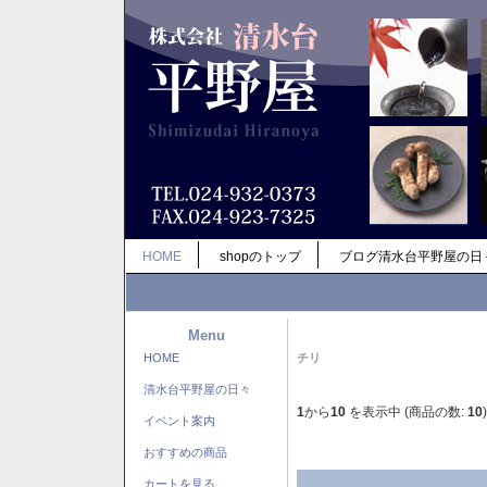
HOME
shopのトップ
ブログ清水台平野屋の日
Menu
HOME
チリ
清水台平野屋の日々
1
から
10
を表示中 (商品の数:
10
)
イベント案内
おすすめの商品
カートを見る