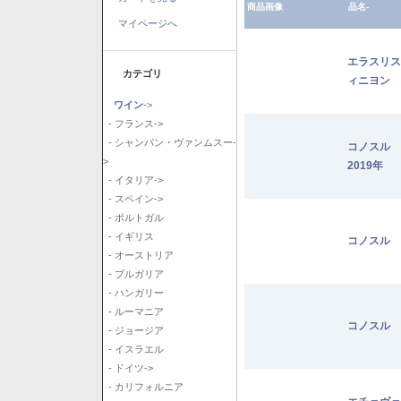
商品画像
品名-
マイページへ
エラスリス
カテゴリ
ィニヨン 2
ワイン
->
- フランス->
- シャンパン・ヴァンムスー-
コノスル
>
2019年
- イタリア->
- スペイン->
- ポルトガル
- イギリス
コノスル 
- オーストリア
- ブルガリア
- ハンガリー
- ルーマニア
コノスル 
- ジョージア
- イスラエル
- ドイツ->
- カリフォルニア