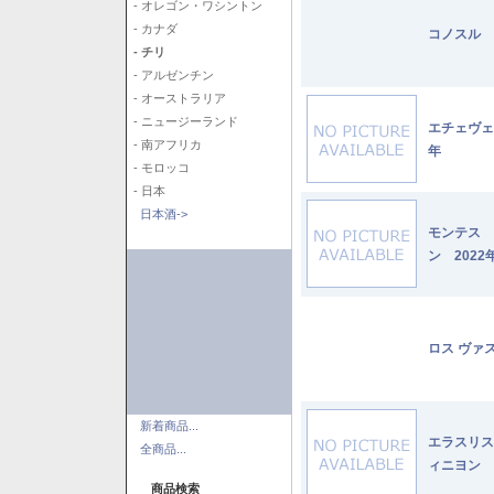
- オレゴン・ワシントン
- カナダ
コノスル 
- チリ
- アルゼンチン
- オーストラリア
- ニュージーランド
エチェヴェ
- 南アフリカ
年
- モロッコ
- 日本
日本酒->
モンテス 
ン 2022
ロス ヴァ
新着商品...
エラスリス
全商品...
ィニヨン 2
商品検索