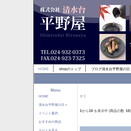
HOME
shopのトップ
ブログ清水台平野屋の日
Menu
HOME
チリ
清水台平野屋の日々
1
から
10
を表示中 (商品の数:
10
)
イベント案内
おすすめの商品
カートを見る