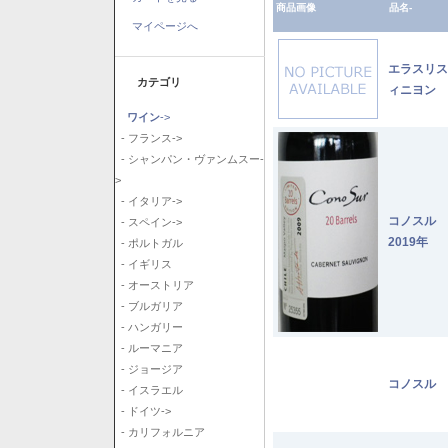
商品画像
品名-
マイページへ
エラスリス
カテゴリ
ィニヨン 2
ワイン
->
- フランス->
- シャンパン・ヴァンムスー-
>
- イタリア->
コノスル
- スペイン->
2019年
- ポルトガル
- イギリス
- オーストリア
- ブルガリア
- ハンガリー
- ルーマニア
- ジョージア
コノスル 
- イスラエル
- ドイツ->
- カリフォルニア