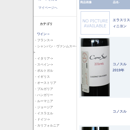
商品画像
品名-
マイページへ
エラスリス
カテゴリ
ィニヨン 2
ワイン
->
- フランス->
- シャンパン・ヴァンムスー-
>
- イタリア->
コノスル
- スペイン->
2019年
- ポルトガル
- イギリス
- オーストリア
- ブルガリア
- ハンガリー
- ルーマニア
- ジョージア
コノスル 
- イスラエル
- ドイツ->
- カリフォルニア