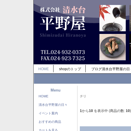
HOME
shopのトップ
ブログ清水台平野屋の日
Menu
HOME
チリ
清水台平野屋の日々
1
から
10
を表示中 (商品の数:
10
)
イベント案内
おすすめの商品
カートを見る