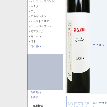
- オレゴン・ワシントン
- カナダ
- チリ
- アルゼンチン
- オーストラリア
- ニュージーランド
- 南アフリカ
- モロッコ
- 日本
コノスル 
日本酒->
新着商品...
全商品...
エチェヴェ
商品検索