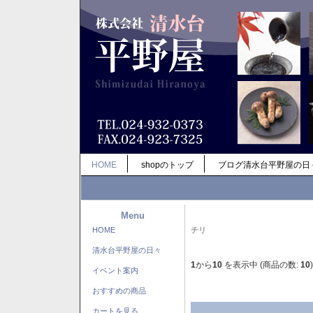
HOME
shopのトップ
ブログ清水台平野屋の日
Menu
HOME
チリ
清水台平野屋の日々
1
から
10
を表示中 (商品の数:
10
)
イベント案内
おすすめの商品
カートを見る