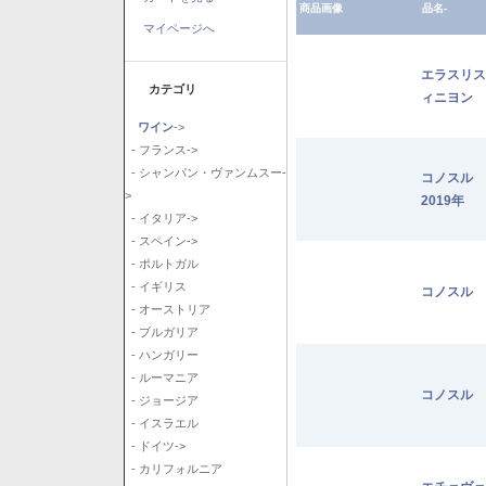
商品画像
品名-
マイページへ
エラスリス
カテゴリ
ィニヨン 2
ワイン
->
- フランス->
- シャンパン・ヴァンムスー-
コノスル
>
2019年
- イタリア->
- スペイン->
- ポルトガル
- イギリス
コノスル 
- オーストリア
- ブルガリア
- ハンガリー
- ルーマニア
コノスル 
- ジョージア
- イスラエル
- ドイツ->
- カリフォルニア