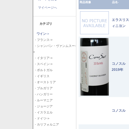
商品画像
品名-
マイページへ
エラスリス
カテゴリ
ィニヨン 2
ワイン
->
- フランス->
- シャンパン・ヴァンムスー-
>
- イタリア->
コノスル
- スペイン->
2019年
- ポルトガル
- イギリス
- オーストリア
- ブルガリア
- ハンガリー
- ルーマニア
- ジョージア
コノスル 
- イスラエル
- ドイツ->
- カリフォルニア