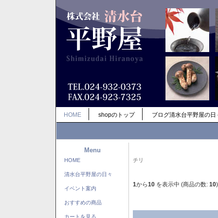
HOME
shopのトップ
ブログ清水台平野屋の日
Menu
HOME
チリ
清水台平野屋の日々
1
から
10
を表示中 (商品の数:
10
)
イベント案内
おすすめの商品
カートを見る