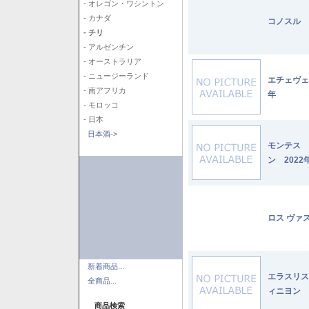
- オレゴン・ワシントン
- カナダ
コノスル 
- チリ
- アルゼンチン
- オーストラリア
- ニュージーランド
エチェヴェ
- 南アフリカ
年
- モロッコ
- 日本
日本酒->
モンテス 
ン 2022
ロス ヴァ
新着商品...
エラスリス
全商品...
ィニヨン 2
商品検索