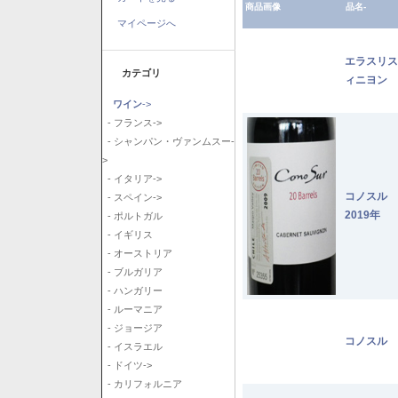
商品画像
品名-
マイページへ
エラスリス
カテゴリ
ィニヨン 2
ワイン
->
- フランス->
- シャンパン・ヴァンムスー-
>
- イタリア->
コノスル
- スペイン->
2019年
- ポルトガル
- イギリス
- オーストリア
- ブルガリア
- ハンガリー
- ルーマニア
- ジョージア
コノスル 
- イスラエル
- ドイツ->
- カリフォルニア