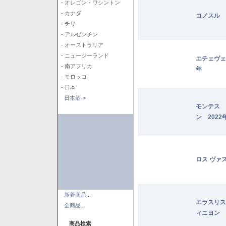
- オレゴン・ワシントン
- カナダ
コノスル 
- チリ
- アルゼンチン
- オーストラリア
- ニュージーランド
エチェヴェ
- 南アフリカ
年
- モロッコ
- 日本
日本酒->
モンテス 
ン 2022
ロス ヴァ
新着商品...
エラスリス
全商品...
ィニヨン 2
商品検索