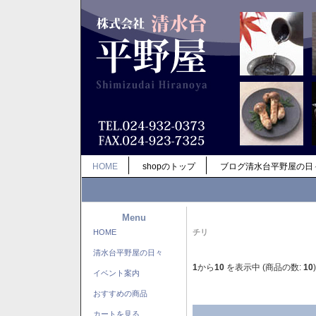
HOME
shopのトップ
ブログ清水台平野屋の日
Menu
HOME
チリ
清水台平野屋の日々
1
から
10
を表示中 (商品の数:
10
)
イベント案内
おすすめの商品
カートを見る