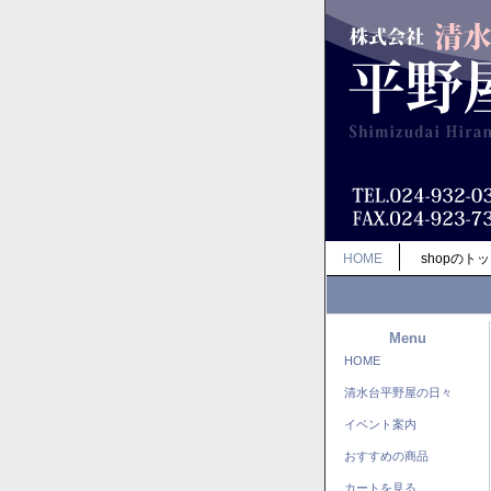
HOME
shopのト
Menu
HOME
清水台平野屋の日々
イベント案内
おすすめの商品
カートを見る