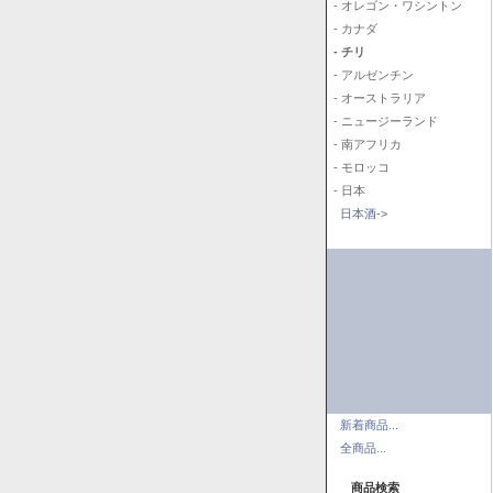
- オレゴン・ワシントン
- カナダ
- チリ
- アルゼンチン
- オーストラリア
- ニュージーランド
- 南アフリカ
- モロッコ
- 日本
日本酒->
新着商品...
全商品...
商品検索