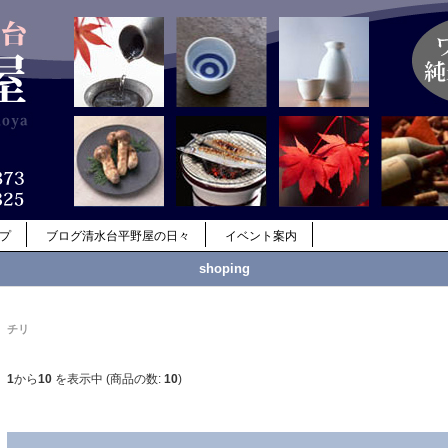
ップ
ブログ清水台平野屋の日々
イベント案内
shoping
チリ
1
から
10
を表示中 (商品の数:
10
)