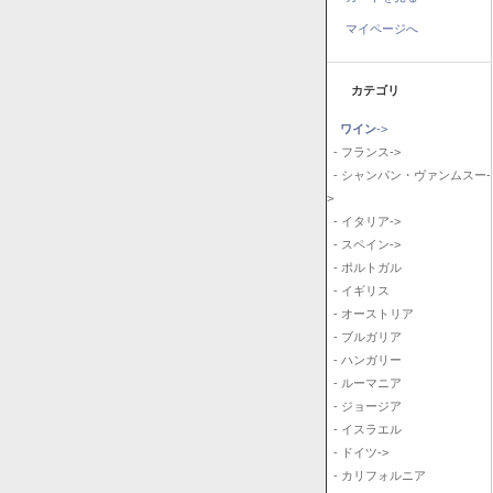
マイページへ
カテゴリ
ワイン
->
- フランス->
- シャンパン・ヴァンムスー-
>
- イタリア->
- スペイン->
- ポルトガル
- イギリス
- オーストリア
- ブルガリア
- ハンガリー
- ルーマニア
- ジョージア
- イスラエル
- ドイツ->
- カリフォルニア