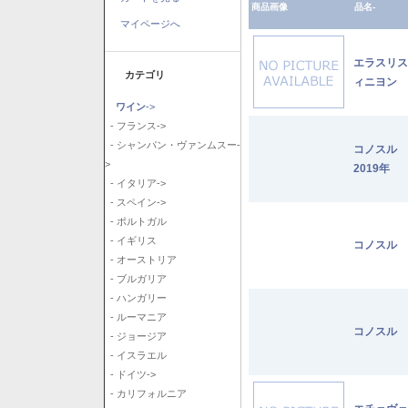
商品画像
品名-
マイページへ
エラスリス
カテゴリ
ィニヨン 2
ワイン
->
- フランス->
- シャンパン・ヴァンムスー-
コノスル
>
2019年
- イタリア->
- スペイン->
- ポルトガル
- イギリス
コノスル 
- オーストリア
- ブルガリア
- ハンガリー
- ルーマニア
コノスル 
- ジョージア
- イスラエル
- ドイツ->
- カリフォルニア