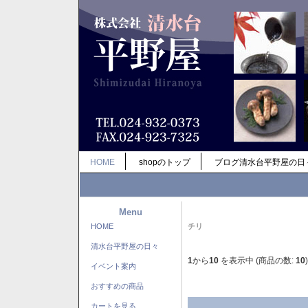
HOME
shopのトップ
ブログ清水台平野屋の日
Menu
HOME
チリ
清水台平野屋の日々
1
から
10
を表示中 (商品の数:
10
)
イベント案内
おすすめの商品
カートを見る