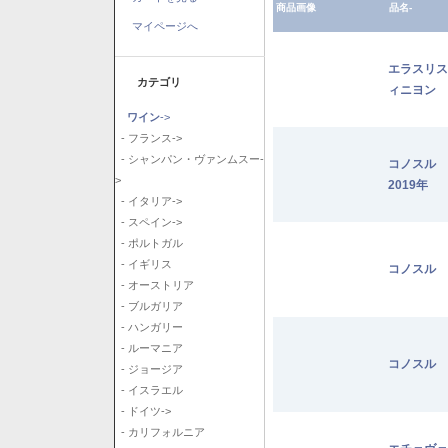
商品画像
品名-
マイページへ
エラスリス
カテゴリ
ィニヨン 2
ワイン
->
- フランス->
- シャンパン・ヴァンムスー-
コノスル
>
2019年
- イタリア->
- スペイン->
- ポルトガル
- イギリス
コノスル 
- オーストリア
- ブルガリア
- ハンガリー
- ルーマニア
コノスル 
- ジョージア
- イスラエル
- ドイツ->
- カリフォルニア