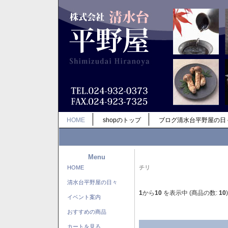
HOME
shopのトップ
ブログ清水台平野屋の日
Menu
HOME
チリ
清水台平野屋の日々
1
から
10
を表示中 (商品の数:
10
)
イベント案内
おすすめの商品
カートを見る